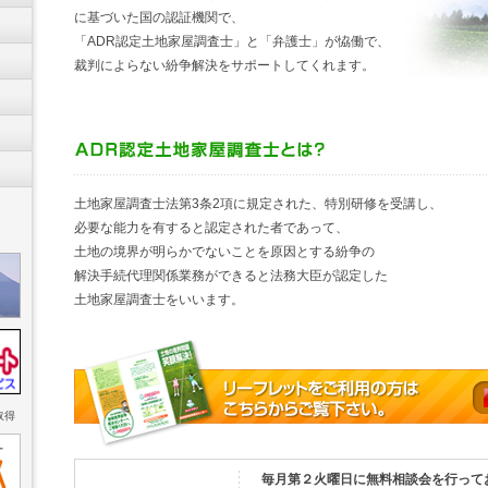
に基づいた国の認証機関で、
「ADR認定土地家屋調査士」と「弁護士」が恊働で、
裁判によらない紛争解決をサポートしてくれます。
土地家屋調査士法第3条2項に規定された、特別研修を受講し、
必要な能力を有すると認定された者であって、
土地の境界が明らかでないことを原因とする紛争の
解決手続代理関係業務ができると法務大臣が認定した
土地家屋調査士をいいます。
取得
毎月第２火曜日に無料相談会を行って