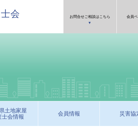
査士会
お問合せご相談はこちら
会員ペ
県土地家屋
会員情報
災害協
査士会情報