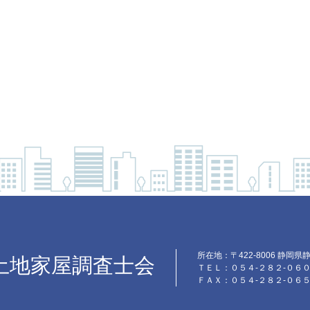
所在地：〒422-8006 静
土地家屋調査士会
ＴＥＬ：０５４-２８２-０６
ＦＡＸ：０５４-２８２-０６