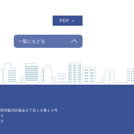
PDF ＞
一覧にもどる
岡県静岡市駿河区曲金６丁目１６番１０号
００
５０